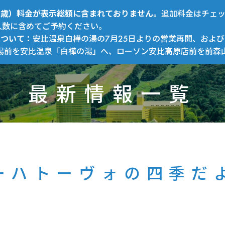
～12歳）料金が表示総額に含まれておりません。
追加料金はチェ
人数に含めてご予約ください。
について：
安比温泉白樺の湯の7月25日よりの営業再開、および
場前を安比温泉「白樺の湯」へ、ローソン安比高原店前を前森
最新情報一覧
ーハトーヴォの四季だ