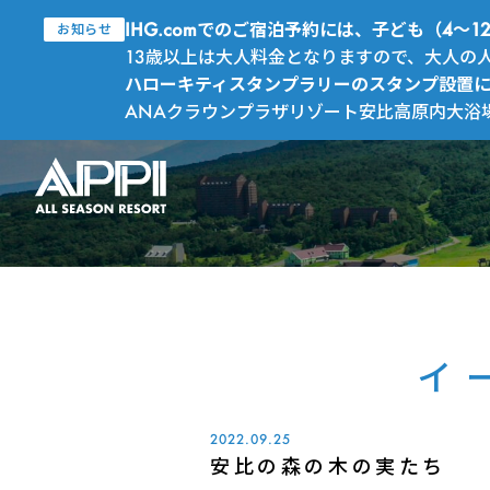
IHG.comでのご宿泊予約には、子ども（4
お知らせ
13歳以上は大人料金となりますので、大人の
ハローキティスタンプラリーのスタンプ設置
ANAクラウンプラザリゾート安比高原内大浴
イ
2022.09.25
安比の森の木の実たち