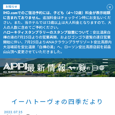
お知らせ
IHG.comでのご宿泊予約には、子ども（4～12歳）料金が表示総額
に含まれておりません。
追加料金はチェックイン時にお支払いくだ
さい。また、当ホテルでは13歳以上は大人料金となりますので、大
人の人数に含めてご予約ください。
ハローキティスタンプラリーのスタンプ設置について：
安比温泉白
樺の湯の7月25日よりの営業再開、およびゴンゴラ遊覧の連日営業
開始に伴い、7月25日よりANAクラウンプラザリゾート安比高原内
大浴場前を安比温泉「白樺の湯」へ、ローソン安比高原店前を前森
山山頂へ変更させていただきました。
最新情報一覧
今すぐ予約
イーハトーヴォの四季だより
2022.07.25