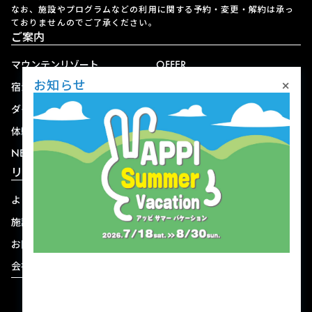
なお、施設やプログラムなどの利用に関する予約・変更・解約は承っ
ておりませんのでご了承ください。
ご案内
マウンテンリゾート
OFFER
×
お知らせ
宿泊
アクセス
ダイニング
宅配
体験
ショップ
NEWS
リゾート情報
よくある質問
関連施設
施設連絡先一覧
資料ダウンロード
お問い合わせ
個人情報保護方針
会社概要
宿泊約款