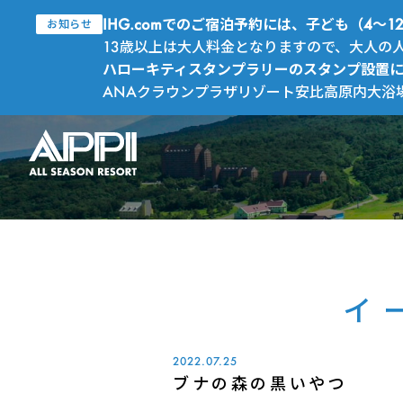
IHG.comでのご宿泊予約には、子ども（4
お知らせ
13歳以上は大人料金となりますので、大人の
ハローキティスタンプラリーのスタンプ設置
ANAクラウンプラザリゾート安比高原内大浴
イ
2022.07.25
ブナの森の黒いやつ