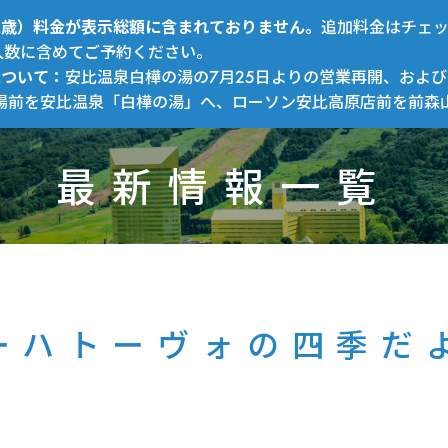
～12歳）料金が表示総額に含まれておりません。
追加料金はチェ
人数に含めてご予約ください。
について：
安比温泉白樺の湯の7月25日よりの営業再開、および
場前を安比温泉「白樺の湯」へ、ローソン安比高原店前を前森
最新情報一覧
ーハトーヴォの四季だ