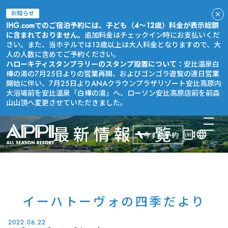
お知らせ
IHG.comでのご宿泊予約には、子ども（4～12歳）料金が表示総額
に含まれておりません。
追加料金はチェックイン時にお支払いくだ
さい。また、当ホテルでは13歳以上は大人料金となりますので、大
人の人数に含めてご予約ください。
ハローキティスタンプラリーのスタンプ設置について：
安比温泉白
樺の湯の7月25日よりの営業再開、およびゴンゴラ遊覧の連日営業
開始に伴い、7月25日よりANAクラウンプラザリゾート安比高原内
大浴場前を安比温泉「白樺の湯」へ、ローソン安比高原店前を前森
山山頂へ変更させていただきました。
最新情報一覧
今すぐ予約
イーハトーヴォの四季だより
2022.06.22