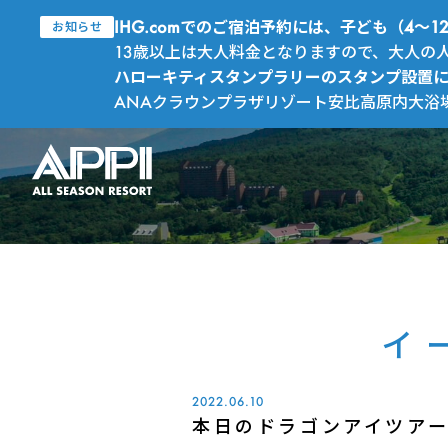
IHG.comでのご宿泊予約には、子ども（4
お知らせ
13歳以上は大人料金となりますので、大人の
ハローキティスタンプラリーのスタンプ設置
ANAクラウンプラザリゾート安比高原内大浴
イ
2022.06.10
本日のドラゴンアイツア