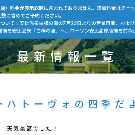
～12歳）料金が表示総額に含まれておりません。
追加料金はチェ
人数に含めてご予約ください。
について：
安比温泉白樺の湯の7月25日よりの営業再開、および
場前を安比温泉「白樺の湯」へ、ローソン安比高原店前を前森
最新情報一覧
ーハトーヴォの四季だ
ー！天気最高でした！