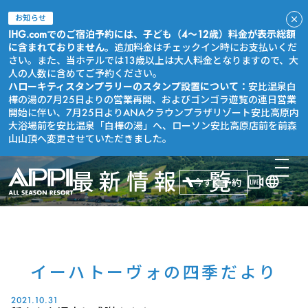
お知らせ
IHG.comでのご宿泊予約には、子ども（4～12歳）料金が表示総額
に含まれておりません。
追加料金はチェックイン時にお支払いくだ
さい。また、当ホテルでは13歳以上は大人料金となりますので、大
人の人数に含めてご予約ください。
ハローキティスタンプラリーのスタンプ設置について：
安比温泉白
樺の湯の7月25日よりの営業再開、およびゴンゴラ遊覧の連日営業
開始に伴い、7月25日よりANAクラウンプラザリゾート安比高原内
大浴場前を安比温泉「白樺の湯」へ、ローソン安比高原店前を前森
山山頂へ変更させていただきました。
最新情報一覧
今すぐ予約
イーハトーヴォの四季だより
2021.10.31