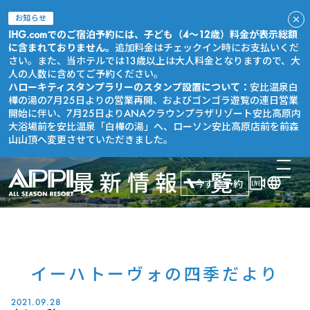
お知らせ
IHG.comでのご宿泊予約には、子ども（4～12歳）料金が表示総額
に含まれておりません。
追加料金はチェックイン時にお支払いくだ
さい。また、当ホテルでは13歳以上は大人料金となりますので、大
人の人数に含めてご予約ください。
ハローキティスタンプラリーのスタンプ設置について：
安比温泉白
樺の湯の7月25日よりの営業再開、およびゴンゴラ遊覧の連日営業
開始に伴い、7月25日よりANAクラウンプラザリゾート安比高原内
大浴場前を安比温泉「白樺の湯」へ、ローソン安比高原店前を前森
山山頂へ変更させていただきました。
最新情報一覧
今すぐ予約
イーハトーヴォの四季だより
2021.09.28