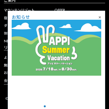
ご案内
マウンテンリゾート
OFFER
×
お知らせ
宿泊
アクセス
ダイニング
宅配
体験
ショップ
NEWS
リゾート情報
よくある質問
関連施設
施設連絡先一覧
資料ダウンロード
お問い合わせ
個人情報保護方針
会社概要
宿泊約款
© 2004-2026 株式会社岩手ホテルアンドリゾート.
ALL RIGHTS RESERVED.