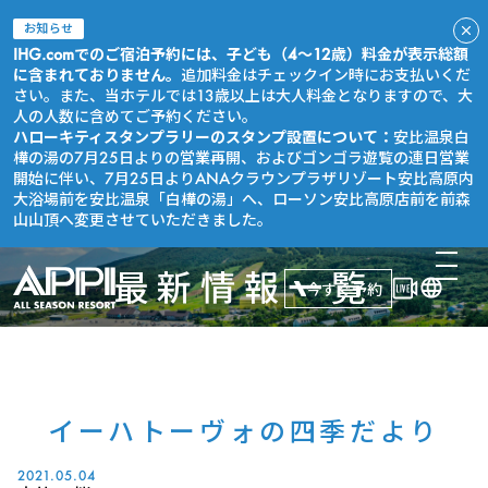
お知らせ
IHG.comでのご宿泊予約には、子ども（4～12歳）料金が表示総額
に含まれておりません。
追加料金はチェックイン時にお支払いくだ
さい。また、当ホテルでは13歳以上は大人料金となりますので、大
人の人数に含めてご予約ください。
ハローキティスタンプラリーのスタンプ設置について：
安比温泉白
樺の湯の7月25日よりの営業再開、およびゴンゴラ遊覧の連日営業
開始に伴い、7月25日よりANAクラウンプラザリゾート安比高原内
大浴場前を安比温泉「白樺の湯」へ、ローソン安比高原店前を前森
山山頂へ変更させていただきました。
最新情報一覧
今すぐ予約
イーハトーヴォの四季だより
2021.05.04