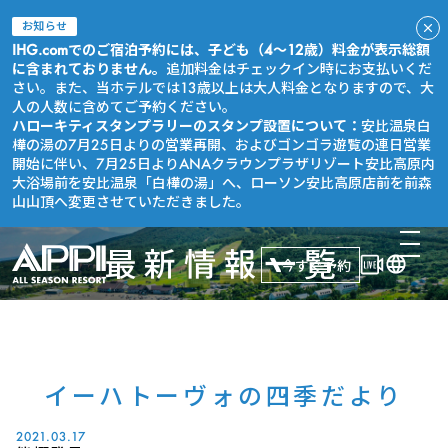
お知らせ
IHG.comでのご宿泊予約には、子ども（4～12歳）料金が表示総額
に含まれておりません。
追加料金はチェックイン時にお支払いくだ
さい。また、当ホテルでは13歳以上は大人料金となりますので、大
人の人数に含めてご予約ください。
ハローキティスタンプラリーのスタンプ設置について：
安比温泉白
樺の湯の7月25日よりの営業再開、およびゴンゴラ遊覧の連日営業
開始に伴い、7月25日よりANAクラウンプラザリゾート安比高原内
大浴場前を安比温泉「白樺の湯」へ、ローソン安比高原店前を前森
山山頂へ変更させていただきました。
最新情報一覧
今すぐ予約
イーハトーヴォの四季だより
2021.03.17