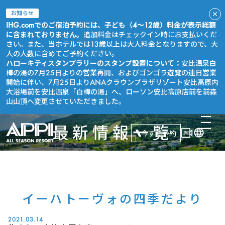
お知らせ
IHG.comでのご宿泊予約には、子ども（4～12歳）料金が表示総額
に含まれておりません。
追加料金はチェックイン時にお支払いくだ
さい。また、当ホテルでは13歳以上は大人料金となりますので、大
人の人数に含めてご予約ください。
ハローキティスタンプラリーのスタンプ設置について：
安比温泉白
樺の湯の7月25日よりの営業再開、およびゴンゴラ遊覧の連日営業
開始に伴い、7月25日よりANAクラウンプラザリゾート安比高原内
大浴場前を安比温泉「白樺の湯」へ、ローソン安比高原店前を前森
山山頂へ変更させていただきました。
最新情報一覧
今すぐ予約
イーハトーヴォの四季だより
2021.03.14