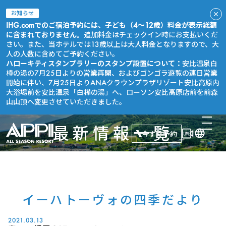
お知らせ
IHG.comでのご宿泊予約には、子ども（4～12歳）料金が表示総額
に含まれておりません。
追加料金はチェックイン時にお支払いくだ
さい。また、当ホテルでは13歳以上は大人料金となりますので、大
人の人数に含めてご予約ください。
ハローキティスタンプラリーのスタンプ設置について：
安比温泉白
樺の湯の7月25日よりの営業再開、およびゴンゴラ遊覧の連日営業
開始に伴い、7月25日よりANAクラウンプラザリゾート安比高原内
大浴場前を安比温泉「白樺の湯」へ、ローソン安比高原店前を前森
山山頂へ変更させていただきました。
最新情報一覧
今すぐ予約
イーハトーヴォの四季だより
2021.03.13