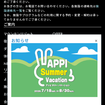
めご了承ください。
お急ぎの方は、お電話でお問い合わせください。各施設の連絡先は
施
設連絡先一覧
をご覧ください。
なお、施設やプログラムなどの利用に関する予約・変更・解約は承っ
ておりませんのでご了承ください。
ご案内
マウンテンリゾート
OFFER
×
お知らせ
宿泊
アクセス
ダイニング
宅配
体験
ショップ
NEWS
リゾート情報
よくある質問
関連施設
施設連絡先一覧
資料ダウンロード
お問い合わせ
個人情報保護方針
会社概要
宿泊約款