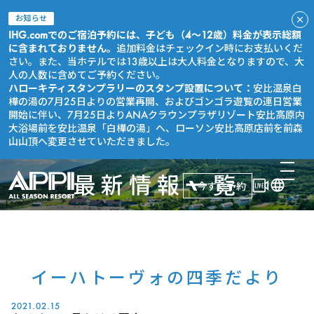
お知らせ
IHG.comでのご宿泊予約には、子ども（4～12歳）料金が表示総額
に含まれておりません。
追加料金はチェックイン時にお支払いくだ
さい。また、当ホテルでは13歳以上は大人料金となりますので、大
人の人数に含めてご予約ください。
ハローキティスタンプラリーのスタンプ設置について：
安比温泉白
樺の湯の7月25日よりの営業再開、およびゴンゴラ遊覧の連日営業
開始に伴い、7月25日よりANAクラウンプラザリゾート安比高原内
大浴場前を安比温泉「白樺の湯」へ、ローソン安比高原店前を前森
山山頂へ変更させていただきました。
最新情報一覧
今すぐ予約
イーハトーヴォの四季だより
2021.02.15