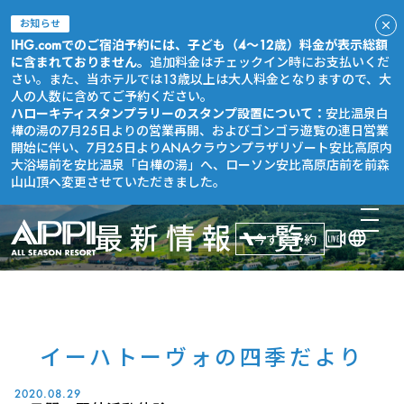
お知らせ
IHG.comでのご宿泊予約には、子ども（4～12歳）料金が表示総額
に含まれておりません。
追加料金はチェックイン時にお支払いくだ
さい。また、当ホテルでは13歳以上は大人料金となりますので、大
人の人数に含めてご予約ください。
ハローキティスタンプラリーのスタンプ設置について：
安比温泉白
樺の湯の7月25日よりの営業再開、およびゴンゴラ遊覧の連日営業
開始に伴い、7月25日よりANAクラウンプラザリゾート安比高原内
大浴場前を安比温泉「白樺の湯」へ、ローソン安比高原店前を前森
山山頂へ変更させていただきました。
最新情報一覧
今すぐ予約
イーハトーヴォの四季だより
2020.08.29