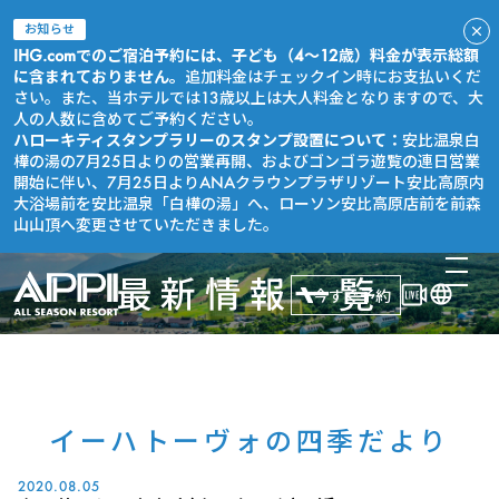
お知らせ
IHG.comでのご宿泊予約には、子ども（4～12歳）料金が表示総額
に含まれておりません。
追加料金はチェックイン時にお支払いくだ
さい。また、当ホテルでは13歳以上は大人料金となりますので、大
人の人数に含めてご予約ください。
ハローキティスタンプラリーのスタンプ設置について：
安比温泉白
樺の湯の7月25日よりの営業再開、およびゴンゴラ遊覧の連日営業
開始に伴い、7月25日よりANAクラウンプラザリゾート安比高原内
大浴場前を安比温泉「白樺の湯」へ、ローソン安比高原店前を前森
山山頂へ変更させていただきました。
最新情報一覧
今すぐ予約
イーハトーヴォの四季だより
2020.08.05