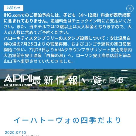
お知らせ
IHG.comでのご宿泊予約には、子ども（4～12歳）料金が表示総額
に含まれておりません。
追加料金はチェックイン時にお支払いくだ
さい。また、当ホテルでは13歳以上は大人料金となりますので、大
人の人数に含めてご予約ください。
ハローキティスタンプラリーのスタンプ設置について：
安比温泉白
樺の湯の7月25日よりの営業再開、およびゴンゴラ遊覧の連日営業
開始に伴い、7月25日よりANAクラウンプラザリゾート安比高原内
大浴場前を安比温泉「白樺の湯」へ、ローソン安比高原店前を前森
山山頂へ変更させていただきました。
最新情報一覧
今すぐ予約
イーハトーヴォの四季だより
2020.07.10