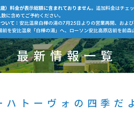
～12歳）料金が表示総額に含まれておりません。
追加料金はチェ
人数に含めてご予約ください。
について：
安比温泉白樺の湯の7月25日よりの営業再開、および
場前を安比温泉「白樺の湯」へ、ローソン安比高原店前を前森
最新情報一覧
ーハトーヴォの四季だ