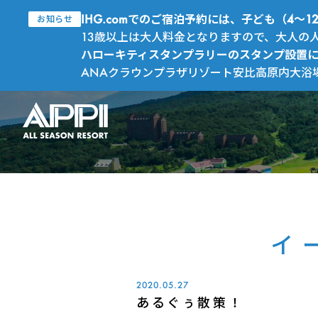
IHG.comでのご宿泊予約には、子ども（4
お知らせ
13歳以上は大人料金となりますので、大人の
ハローキティスタンプラリーのスタンプ設置
ANAクラウンプラザリゾート安比高原内大浴
イ
2020.05.27
あるぐぅ散策！