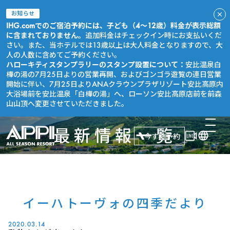
お知らせ
IHG.comでのご宿泊予約には、子ども（4～12歳）料金が表示総額
に含まれておりません。
追加料金はチェックイン時にお支払いくだ
さい。また、当ホテルでは13歳以上は大人料金となりますので、大
人の人数に含めてご予約ください。
ハローキティスタンプラリーのスタンプ設置について：
安比温泉白
樺の湯の7月25日よりの営業再開、およびゴンゴラ遊覧の連日営業
開始に伴い、7月25日よりANAクラウンプラザリゾート安比高原内
大浴場前を安比温泉「白樺の湯」へ、ローソン安比高原店前を前森
山山頂へ変更させていただきました。
最新情報一覧
今すぐ予約
イーハトーヴォの四季だより
2020.03.14