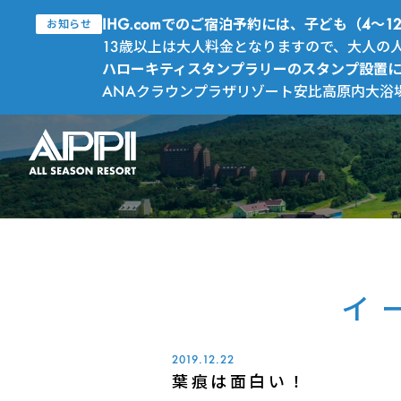
IHG.comでのご宿泊予約には、子ども（4
お知らせ
13歳以上は大人料金となりますので、大人の
ハローキティスタンプラリーのスタンプ設置
ANAクラウンプラザリゾート安比高原内大浴
イ
2019.12.22
葉痕は面白い！