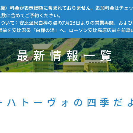
～12歳）料金が表示総額に含まれておりません。
追加料金はチェ
人数に含めてご予約ください。
について：
安比温泉白樺の湯の7月25日よりの営業再開、および
場前を安比温泉「白樺の湯」へ、ローソン安比高原店前を前森
最新情報一覧
ーハトーヴォの四季だ