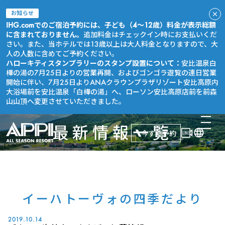
お知らせ
IHG.comでのご宿泊予約には、子ども（4～12歳）料金が表示総額
に含まれておりません。
追加料金はチェックイン時にお支払いくだ
さい。また、当ホテルでは13歳以上は大人料金となりますので、大
人の人数に含めてご予約ください。
ハローキティスタンプラリーのスタンプ設置について：
安比温泉白
樺の湯の7月25日よりの営業再開、およびゴンゴラ遊覧の連日営業
開始に伴い、7月25日よりANAクラウンプラザリゾート安比高原内
大浴場前を安比温泉「白樺の湯」へ、ローソン安比高原店前を前森
山山頂へ変更させていただきました。
最新情報一覧
今すぐ予約
イーハトーヴォの四季だより
2019.10.14