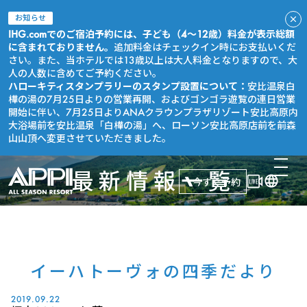
お知らせ
IHG.comでのご宿泊予約には、子ども（4～12歳）料金が表示総額
に含まれておりません。
追加料金はチェックイン時にお支払いくだ
さい。また、当ホテルでは13歳以上は大人料金となりますので、大
人の人数に含めてご予約ください。
ハローキティスタンプラリーのスタンプ設置について：
安比温泉白
樺の湯の7月25日よりの営業再開、およびゴンゴラ遊覧の連日営業
開始に伴い、7月25日よりANAクラウンプラザリゾート安比高原内
大浴場前を安比温泉「白樺の湯」へ、ローソン安比高原店前を前森
山山頂へ変更させていただきました。
最新情報一覧
今すぐ予約
イーハトーヴォの四季だより
2019.09.22