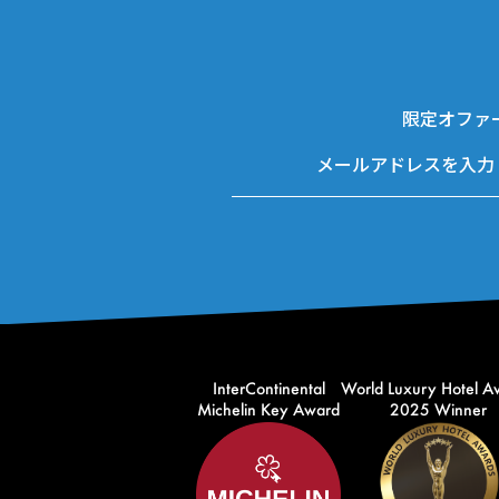
限定オファ
InterContinental
World Luxury Hotel A
Michelin Key Award
2025 Winner