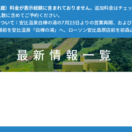
～12歳）料金が表示総額に含まれておりません。
追加料金はチェ
人数に含めてご予約ください。
について：
安比温泉白樺の湯の7月25日よりの営業再開、および
場前を安比温泉「白樺の湯」へ、ローソン安比高原店前を前森
最新情報一覧