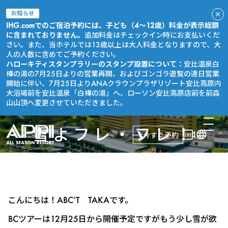
お知らせ
IHG.comでのご宿泊予約には、子ども（4～12歳）料金が表示総額
に含まれておりません。
追加料金はチェックイン時にお支払いくだ
さい。また、当ホテルでは13歳以上は大人料金となりますので、大
人の人数に含めてご予約ください。
ハローキティスタンプラリーのスタンプ設置について：
安比温泉白
樺の湯の7月25日よりの営業再開、およびゴンゴラ遊覧の連日営業
開始に伴い、7月25日よりANAクラウンプラザリゾート安比高原内
大浴場前を安比温泉「白樺の湯」へ、ローソン安比高原店前を前森
山山頂へ変更させていただきました。
雪よフレ・フレ！
今すぐ予約
こんにちは！ABC’T TAKAです。
BCツアーは12月25日から開催予定ですがもう少し雪が欲