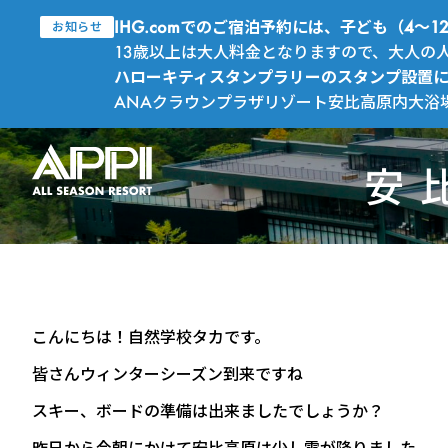
IHG.comでのご宿泊予約には、子ども（4
お知らせ
13歳以上は大人料金となりますので、大人の
ハローキティスタンプラリーのスタンプ設置
ANAクラウンプラザリゾート安比高原内大浴
安
こんにちは！自然学校タカです。
皆さんウィンターシーズン到来ですね
スキー、ボードの準備は出来ましたでしょうか？
昨日から今朝にかけて安比高原は少し雪が降りました。