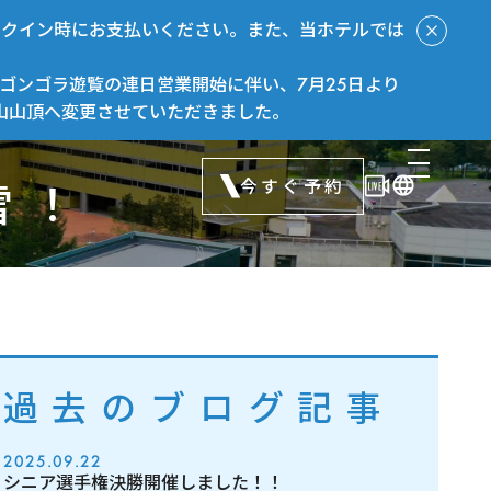
ックイン時にお支払いください。また、当ホテルでは
ゴンゴラ遊覧の連日営業開始に伴い、7月25日より
山山頂へ変更させていただきました。
今すぐ予約
雪！
過去のブログ記事
2025.09.22
シニア選手権決勝開催しました！！