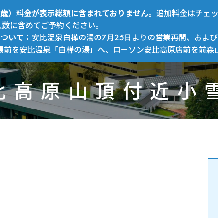
～12歳）料金が表示総額に含まれておりません。
追加料金はチェ
人数に含めてご予約ください。
について：
安比温泉白樺の湯の7月25日よりの営業再開、および
場前を安比温泉「白樺の湯」へ、ローソン安比高原店前を前森
比高原山頂付近小