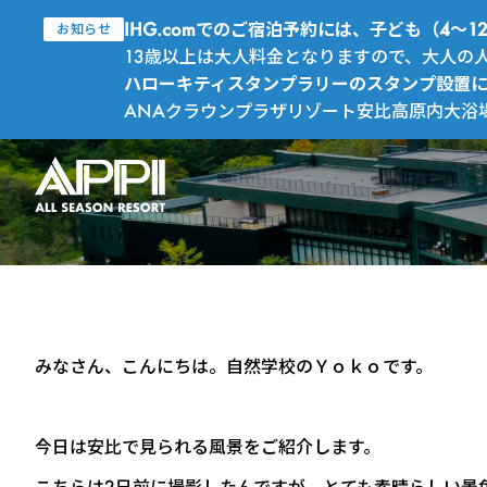
IHG.comでのご宿泊予約には、子ども（4
お知らせ
13歳以上は大人料金となりますので、大人の
ハローキティスタンプラリーのスタンプ設置
ANAクラウンプラザリゾート安比高原内大浴
みなさん、こんにちは。自然学校のＹｏｋｏです。
今日は安比で見られる風景をご紹介します。
こちらは2日前に撮影したんですが、とても素晴らしい景