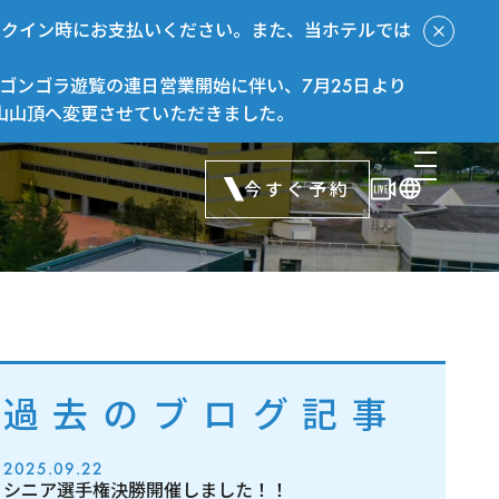
ックイン時にお支払いください。また、当ホテルでは
ゴンゴラ遊覧の連日営業開始に伴い、7月25日より
山山頂へ変更させていただきました。
今すぐ予約
過去のブログ記事
2025.09.22
シニア選手権決勝開催しました！！