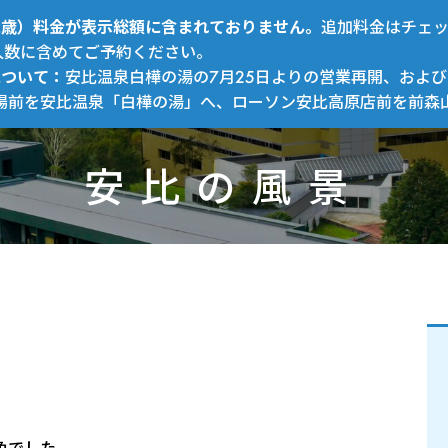
～12歳）料金が表示総額に含まれておりません。
追加料金はチェ
人数に含めてご予約ください。
について：
安比温泉白樺の湯の7月25日よりの営業再開、および
場前を安比温泉「白樺の湯」へ、ローソン安比高原店前を前森
安比の風景
色でした。