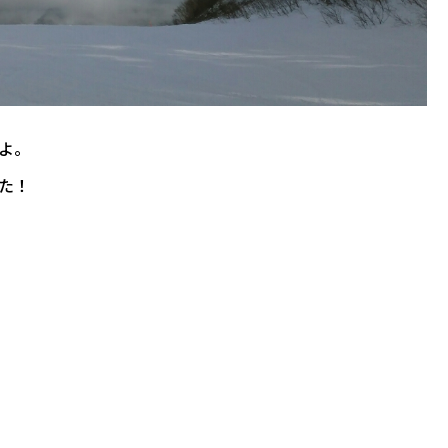
よ。
た！