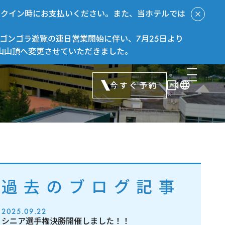
ックイン時にお支払いください。また、当ホテルでは
ゴンゴラ遊覧の連日営業開始に伴い、7月25日より
山山頂へ変更させていただきました。
今すぐ予約
過去のブログ記事
2025.09.22
シニア選手権決勝開催しました！！