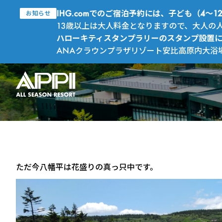
IHG.comでのご宿泊予約には、子ども（4
お知らせ
13歳以上は大人料金となりますので、大人の
ハローキティスタンプラリーのスタンプ設置
ANAクラウンプラザリゾート安比高原内大浴
ただ今八幡平は花盛りの真っ只中です。