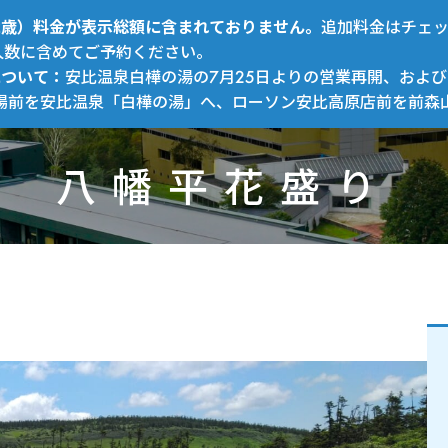
～12歳）料金が表示総額に含まれておりません。
追加料金はチェ
人数に含めてご予約ください。
について：
安比温泉白樺の湯の7月25日よりの営業再開、および
場前を安比温泉「白樺の湯」へ、ローソン安比高原店前を前森
八幡平花盛り