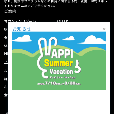
なお、施設やプログラムなどの利用に関する予約・変更・解約は承っ
ておりませんのでご了承ください。
ご案内
マウンテンリゾート
OFFER
×
お知らせ
宿泊
アクセス
ダイニング
宅配
体験
ショップ
NEWS
リゾート情報
よくある質問
関連施設
施設連絡先一覧
資料ダウンロード
お問い合わせ
個人情報保護方針
会社概要
宿泊約款
© 2004-2026 株式会社岩手ホテルアンドリゾート.