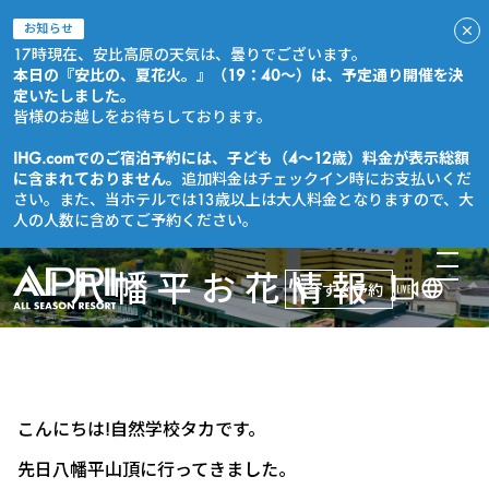
お知らせ
17時現在、安比高原の天気は、曇りでございます。
本日の『安比の、夏花火。』（19：40～）は、予定通り開催を決
定いたしました。
皆様のお越しをお待ちしております。
IHG.comでのご宿泊予約には、子ども（4～12歳）料金が表示総額
に含まれておりません。
追加料金はチェックイン時にお支払いくだ
さい。また、当ホテルでは13歳以上は大人料金となりますので、大
人の人数に含めてご予約ください。
八幡平お花情報！
今すぐ予約
こんにちは!自然学校タカです。
先日八幡平山頂に行ってきました。