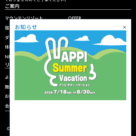
ご案内
マウンテンリゾート
OFFER
×
お知らせ
宿泊
アクセス
ダイニング
宅配
体験
ショップ
NEWS
リゾート情報
よくある質問
関連施設
施設連絡先一覧
資料ダウンロード
お問い合わせ
個人情報保護方針
会社概要
宿泊約款
© 2004-2026 株式会社岩手ホテルアンドリゾート.
ALL RIGHTS RESERVED.