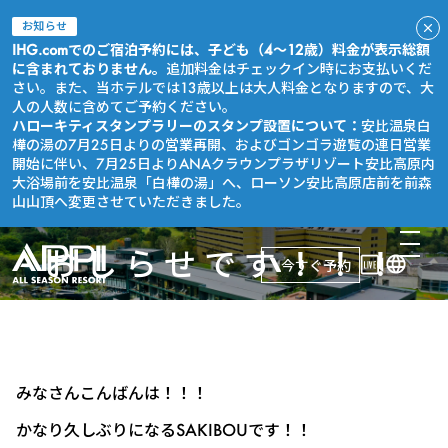
お知らせ
IHG.comでのご宿泊予約には、子ども（4～12歳）料金が表示総額
に含まれておりません。
追加料金はチェックイン時にお支払いくだ
さい。また、当ホテルでは13歳以上は大人料金となりますので、大
人の人数に含めてご予約ください。
ハローキティスタンプラリーのスタンプ設置について：
安比温泉白
樺の湯の7月25日よりの営業再開、およびゴンゴラ遊覧の連日営業
開始に伴い、7月25日よりANAクラウンプラザリゾート安比高原内
大浴場前を安比温泉「白樺の湯」へ、ローソン安比高原店前を前森
山山頂へ変更させていただきました。
おしらせです！！！
今すぐ予約
みなさんこんばんは！！！
かなり久しぶりになるSAKIBOUです！！