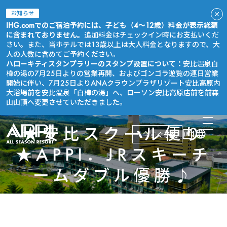
お知らせ
IHG.comでのご宿泊予約には、子ども（4～12歳）料金が表示総額
に含まれておりません。
追加料金はチェックイン時にお支払いくだ
さい。また、当ホテルでは13歳以上は大人料金となりますので、大
人の人数に含めてご予約ください。
ハローキティスタンプラリーのスタンプ設置について：
安比温泉白
樺の湯の7月25日よりの営業再開、およびゴンゴラ遊覧の連日営業
開始に伴い、7月25日よりANAクラウンプラザリゾート安比高原内
大浴場前を安比温泉「白樺の湯」へ、ローソン安比高原店前を前森
山山頂へ変更させていただきました。
★安比スクール便り
今すぐ予約
★APPI．JRスキーチ
ームダブル優勝♪