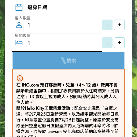
退房日期
客人數量
-
+
房間數量
-
+
搜索
在 IHG.com 預訂客房時，兒童（4～12 歲）費用不會
顯示於總金額中。
相關加收費用將於入住時結算。另請
注意，13 歲以上視同成人，預訂時請將其列入成人入
住人數。
關於Hello Kitty印章集章活動：
配合安比溫泉「白樺之
湯」將於7月25日重新營業，以及纜車觀光開始每日運
行，印章設置位置將自7月25日起調整。原設於安比高
原全日空皇冠假日度假酒店內大浴場前的印章將移回白
樺之湯，原設於 Lawson 安比高原店前的印章將移至前