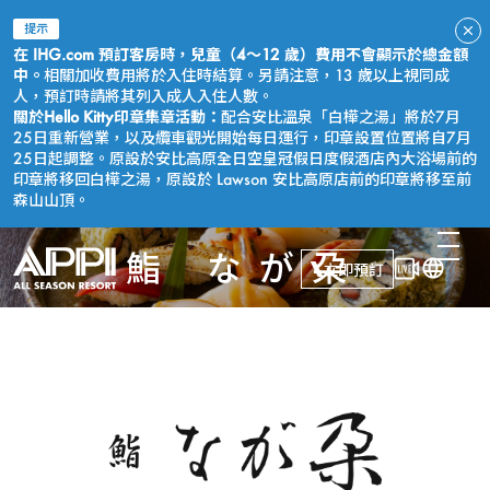
提示
在 IHG.com 預訂客房時，兒童（4～12 歲）費用不會顯示於總金額
中。
相關加收費用將於入住時結算。另請注意，13 歲以上視同成
人，預訂時請將其列入成人入住人數。
關於Hello Kitty印章集章活動：
配合安比溫泉「白樺之湯」將於7月
25日重新營業，以及纜車觀光開始每日運行，印章設置位置將自7月
25日起調整。原設於安比高原全日空皇冠假日度假酒店內大浴場前的
印章將移回白樺之湯，原設於 Lawson 安比高原店前的印章將移至前
森山山頂。
鮨 なが朶
立即預訂