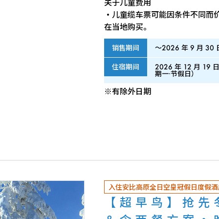
关于儿童费用
・儿童缆车票可能因条件不同而
在当地购买。
销售期间
～2026 年 9 月 3
住宿期间
2026 年 12 月 1
期一·节假日）
※有除外日期
入住安比高原全日空皇冠假日度假酒
【超早鸟】抢先