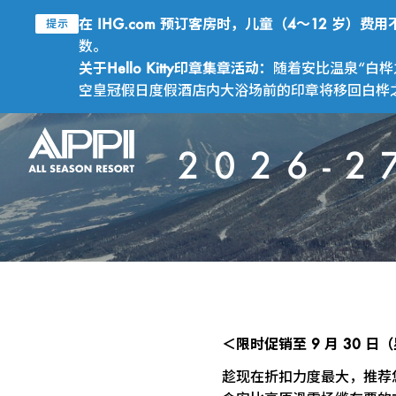
在 IHG.com 预订客房时，儿童（4～12 岁）
提示
数。
关于Hello Kitty印章集章活动：
随着安比温泉“白桦
空皇冠假日度假酒店内大浴场前的印章将移回白桦之汤
2026-
＜限时促销至 9 月 30 
趁现在折扣力度最大，推荐