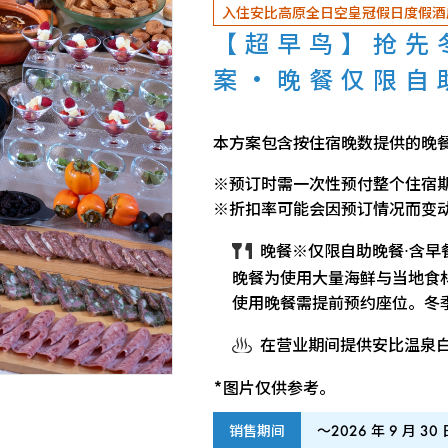
入住安比高原全日空皇冠假日度假酒
【超早鸟】抢先
案・晚餐仅限自
本方案包含按住宿晚数提供的晚
※预订时需一次性预付整个住宿
※折扣率可能会因预订情况而变
晚餐※仅限自助晚餐·含早
晚餐为使用大量海鲜与当地食
使用晚餐需提前预约座位。冬
在营业期间提供安比温泉
*图片仅供参考。
销售期间
～2026 年 9 月 3