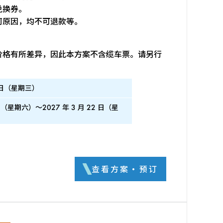
兑换券。
何原因，均不可退款等。
价格有所差异，因此本方案不含缆车票。请另行
0 日（星期三）
9 日（星期六）～2027 年 3 月 22 日（星
查看方案・预订