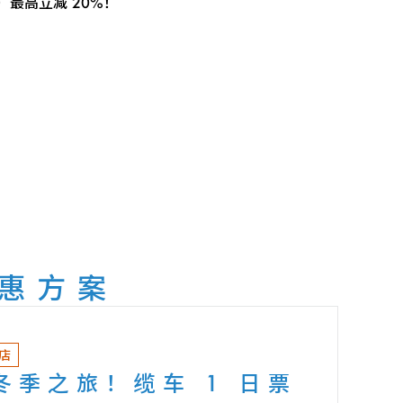
最高立减 20%！
优惠方案
店
冬季之旅！缆车 1 日票