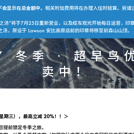
费用不会显示在总金额中。
相关附加费用将在办理入住时结算。另请注
之汤”将于7月25日重新营业，以及缆车观光开始每日运营，印
，原设于 Lawson 安比高原店前的印章将移至前森山山顶。
27 冬季 · 超早
卖中！
日（星期三），最高立减 20%！！＞
您提前锁定冬季之旅。