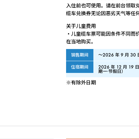
入住前也可使用。请在前台领取
缆车兑换券无论因恶劣天气等任
关于儿童费用
・儿童缆车票可能因条件不同而
在当地购买。
销售期间
～2026 年 9 月 3
住宿期间
2026 年 12 月 1
期一·节假日）
※有除外日期