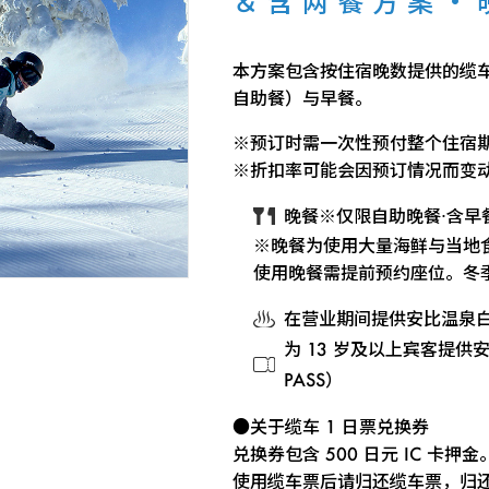
＆含两餐方案・
本方案包含按住宿晚数提供的缆车 1
自助餐）与早餐。
※预订时需一次性预付整个住宿
※折扣率可能会因预订情况而变
晚餐※仅限自助晚餐·含早
※晚餐为使用大量海鲜与当地
使用晚餐需提前预约座位。冬
在营业期间提供安比温泉
为 13 岁及以上宾客提供安
PASS）
●关于缆车 1 日票兑换券
兑换券包含 500 日元 IC 卡押金
使用缆车票后请归还缆车票，归还时