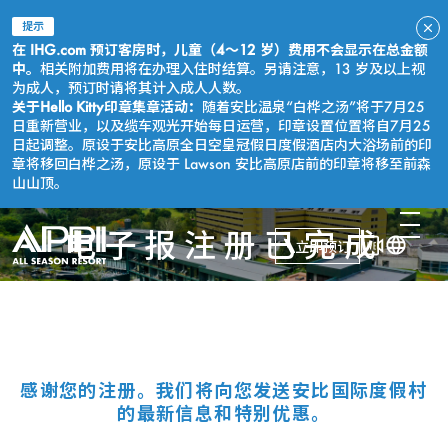
提示
在 IHG.com 预订客房时，儿童（4～12 岁）费用不会显示在总金额
中。
相关附加费用将在办理入住时结算。另请注意，13 岁及以上视
为成人，预订时请将其计入成人人数。
关于Hello Kitty印章集章活动：
随着安比温泉“白桦之汤”将于7月25
日重新营业，以及缆车观光开始每日运营，印章设置位置将自7月25
日起调整。原设于安比高原全日空皇冠假日度假酒店内大浴场前的印
章将移回白桦之汤，原设于 Lawson 安比高原店前的印章将移至前森
山山顶。
电子报注册已完成
立即预订
感谢您的注册。我们将向您发送安比国际度假村
的最新信息和特别优惠。