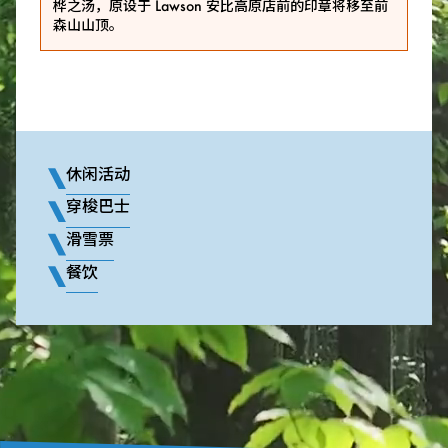
桦之汤，原设于 Lawson 安比高原店前的印章将移至前
森山山顶。
休闲活动
穿梭巴士
滑雪票
餐饮