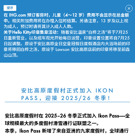
提示
在 IHG.com 预订客房时，儿童（4～12 岁）费用不会显示在总金额
中。
相关附加费用将在办理入住时结算。另请注意，13 岁及以上视
为成人，预订时请将其计入成人人数。
关于Hello Kitty印章集章活动：
随着安比温泉“白桦之汤”将于7月25
日重新营业，以及缆车观光开始每日运营，印章设置位置将自7月25
日起调整。原设于安比高原全日空皇冠假日度假酒店内大浴场前的印
章将移回白桦之汤，原设于 Lawson 安比高原店前的印章将移至前森
山山顶。
立即预订
安比高原度假村正式加入 IKON
PASS，迎接 2025/26 冬季！
安比高原度假村在 2025–26 冬季正式加入 Ikon Pass——全
球规模最大的多度假村滑雪通行证联盟之一。
本季，Ikon Pass 新增了来自亚洲的九家度假村，全球通行