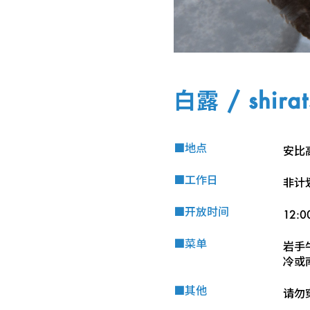
白露 / shirat
■地点
安比
■工作日
非计
■开放时间
12:0
■菜单
岩手牛
冷或南
■其他
请勿