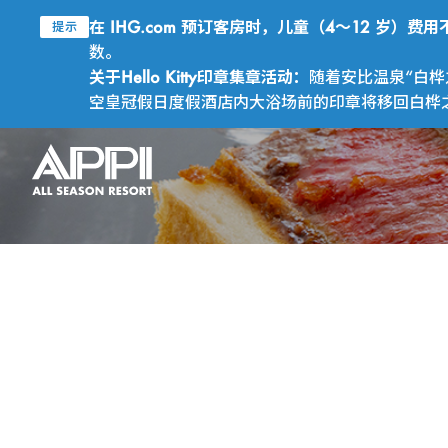
在 IHG.com 预订客房时，儿童（4～12 岁）
提示
数。
关于Hello Kitty印章集章活动：
随着安比温泉“白桦
空皇冠假日度假酒店内大浴场前的印章将移回白桦之汤