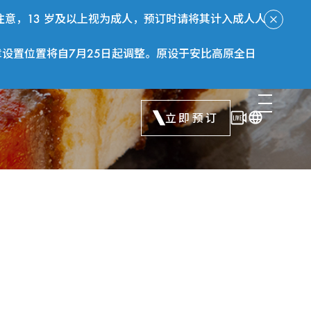
意，13 岁及以上视为成人，预订时请将其计入成人人
章设置位置将自7月25日起调整。原设于安比高原全日
立即预订