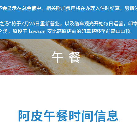
费用不会显示在总金额中。
相关附加费用将在办理入住时结算。另请注
之汤”将于7月25日重新营业，以及缆车观光开始每日运营，印
，原设于 Lawson 安比高原店前的印章将移至前森山山顶。
午餐
阿皮午餐时间信息