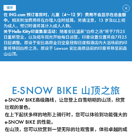
提示
在 IHG.com 预订客房时，儿童（4～12 岁）费用不会显示在总金额
中。
相关附加费用将在办理入住时结算。另请注意，13 岁及以上视
为成人，预订时请将其计入成人人数。
关于Hello Kitty印章集章活动：
随着安比温泉“白桦之汤”将于7月25
日重新营业，以及缆车观光开始每日运营，印章设置位置将自7月25
日起调整。原设于安比高原全日空皇冠假日度假酒店内大浴场前的印
章将移回白桦之汤，原设于 Lawson 安比高原店前的印章将移至前森
山山顶。
立即预订
E-SNOW BIKE 山顶之旅
e-SNOW BIKE高级路线，让您登上白雪皑皑的山顶，欣赏
壮观的景色。
在上下起伏多样的地形上骑行时，您可以体验到功能强大的
e-SNOW BIKE 的性能。
在山顶，您可以欣赏到一望无际的壮观雪景，体验卓越的成