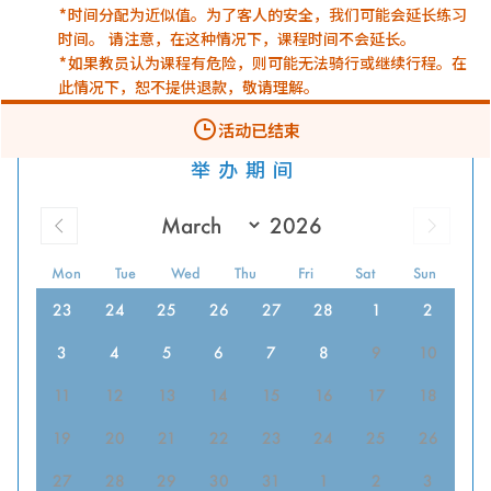
*时间分配为近似值。为了客人的安全，我们可能会延长练习
时间。 请注意，在这种情况下，课程时间不会延长。
*如果教员认为课程有危险，则可能无法骑行或继续行程。在
此情况下，恕不提供退款，敬请理解。
活动已结束
举办期间
Mon
Tue
Wed
Thu
Fri
Sat
Sun
23
24
25
26
27
28
1
2
3
4
5
6
7
8
9
10
11
12
13
14
15
16
17
18
19
20
21
22
23
24
25
26
27
28
29
30
31
1
2
3