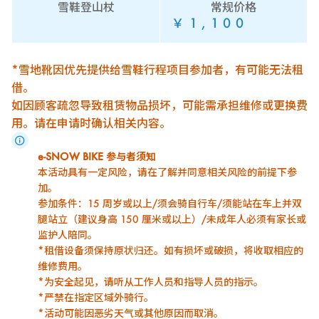
雪鞋登山杖
常规价格
￥1,100
*雪地靴因优先提供给雪鞋行程项目参加者，有可能无法租
借。
如因顾客疏忽导致租赁物品损坏，可能需承担维修或更换费
用。请在申请时确认相关内容。
e-SNOW BIKE 参与者须知
本活动具有一定风险，请在了解并同意相关风险的前提下参
加。
参加条件：15 周岁或以上/须会骑自行车/须能站在车上并双
腿站立（建议身高 150 厘米或以上）/未成年人必须有家长或
监护人陪同。
*租借设备须保持原状归还。如有损坏或破损，将收取相应的
维修费用。
*为安全起见，请听从工作人员和指导人员的指示。
*严禁在指定区域外骑行。
*活动可能因恶劣天气或其他原因而取消。