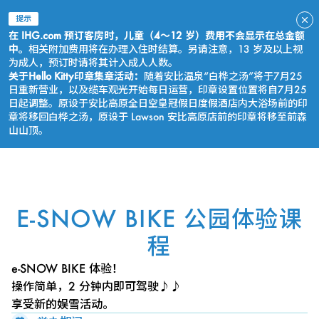
提示
在 IHG.com 预订客房时，儿童（4～12 岁）费用不会显示在总金额
中。
相关附加费用将在办理入住时结算。另请注意，13 岁及以上视
为成人，预订时请将其计入成人人数。
关于Hello Kitty印章集章活动：
随着安比温泉“白桦之汤”将于7月25
日重新营业，以及缆车观光开始每日运营，印章设置位置将自7月25
日起调整。原设于安比高原全日空皇冠假日度假酒店内大浴场前的印
章将移回白桦之汤，原设于 Lawson 安比高原店前的印章将移至前森
山山顶。
立即预订
E-SNOW BIKE 公园体验课
程
e-SNOW BIKE 体验！
操作简单，2 分钟内即可驾驶♪♪
享受新的娱雪活动。