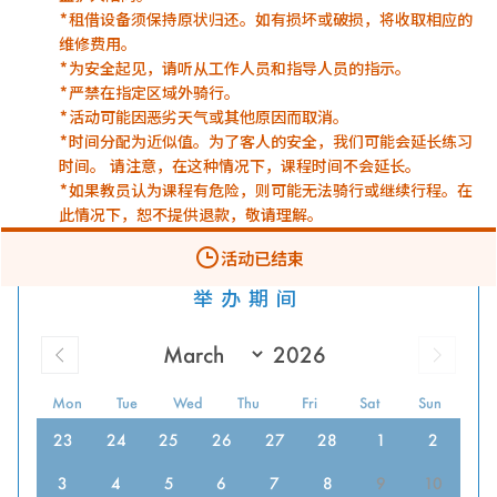
*租借设备须保持原状归还。如有损坏或破损，将收取相应的
维修费用。
*为安全起见，请听从工作人员和指导人员的指示。
*严禁在指定区域外骑行。
*活动可能因恶劣天气或其他原因而取消。
*时间分配为近似值。为了客人的安全，我们可能会延长练习
时间。 请注意，在这种情况下，课程时间不会延长。
*如果教员认为课程有危险，则可能无法骑行或继续行程。在
此情况下，恕不提供退款，敬请理解。
活动已结束
举办期间
Mon
Tue
Wed
Thu
Fri
Sat
Sun
23
24
25
26
27
28
1
2
3
4
5
6
7
8
9
10