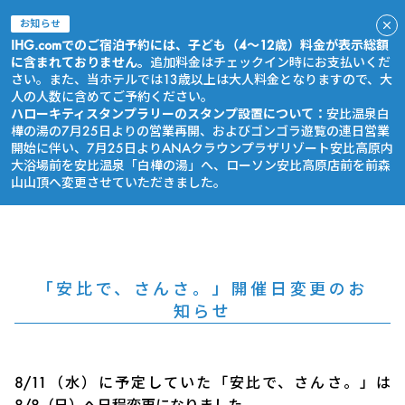
お知らせ
IHG.comでのご宿泊予約には、子ども（4～12歳）料金が表示総額
に含まれておりません。
追加料金はチェックイン時にお支払いくだ
さい。また、当ホテルでは13歳以上は大人料金となりますので、大
人の人数に含めてご予約ください。
ハローキティスタンプラリーのスタンプ設置について：
安比温泉白
樺の湯の7月25日よりの営業再開、およびゴンゴラ遊覧の連日営業
開始に伴い、7月25日よりANAクラウンプラザリゾート安比高原内
大浴場前を安比温泉「白樺の湯」へ、ローソン安比高原店前を前森
山山頂へ変更させていただきました。
今すぐ予約
「安比で、さんさ。」開催日変更のお
知らせ
8/11（水）に予定していた「安比で、さんさ。」は
8/8（日）へ日程変更になりました。