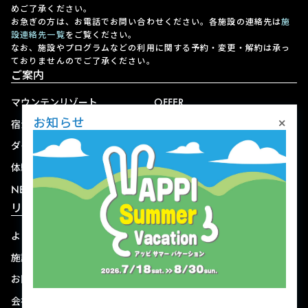
めご了承ください。
お急ぎの方は、お電話でお問い合わせください。各施設の連絡先は
施
設連絡先一覧
をご覧ください。
なお、施設やプログラムなどの利用に関する予約・変更・解約は承っ
ておりませんのでご了承ください。
ご案内
マウンテンリゾート
OFFER
×
お知らせ
宿泊
アクセス
ダイニング
宅配
体験
ショップ
NEWS
リゾート情報
よくある質問
関連施設
施設連絡先一覧
資料ダウンロード
お問い合わせ
個人情報保護方針
会社概要
宿泊約款