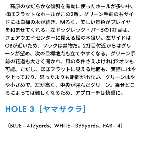
高原のなだらかな傾斜を有効に使ったホールが多い中、
ほぼフラットなホールがこの2番。グリーン手前の右サイ
ドには白樺の木が続き、明るく、美しい景色がプレイヤー
を和ませてくれる。左ドッグレッグ・パー5の1打目は、
フェアウエイセンターに見える松の木狙い。左サイドは
OBが近いため、フックは禁物だ。2打目付近からはグリ
ーンが望め、次の目標地点も立てやすくなる。グリーン手
前の花道も大きく開かれ、風の条件さえよければ2オンも
可能。ただし、ほぼフラットに見える地面も、実際にはや
や上っており、思ったよりも距離が出ない。グリーンはや
や小さめで、左が高く、中央が窪んだグリーン。乗せどこ
ろによっては難しくなるため、アプローチは慎重に。
HOLE 3［ヤマザクラ］
（BLUE＝417yards、WHITE＝399yards、PAR＝4）