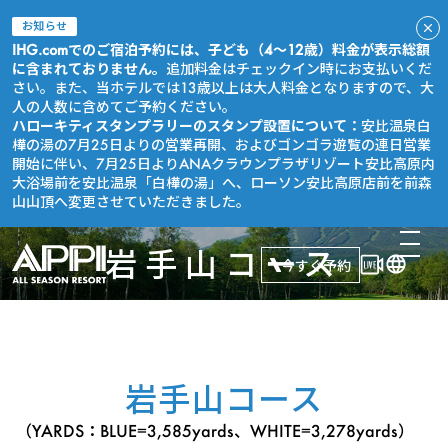
お知らせ
IHG.comでのご宿泊予約には、子ども（4～12歳）料金が表示総額
に含まれておりません。
追加料金はチェックイン時にお支払いくだ
さい。また、当ホテルでは13歳以上は大人料金となりますので、大
人の人数に含めてご予約ください。
ハローキティスタンプラリーのスタンプ設置について：
安比温泉白
樺の湯の7月25日よりの営業再開、およびゴンゴラ遊覧の連日営業
開始に伴い、7月25日よりANAクラウンプラザリゾート安比高原内
大浴場前を安比温泉「白樺の湯」へ、ローソン安比高原店前を前森
山山頂へ変更させていただきました。
岩手山コース
今すぐ予約
岩手山コース
（YARDS：BLUE=3,585yards、WHITE=3,278yards）