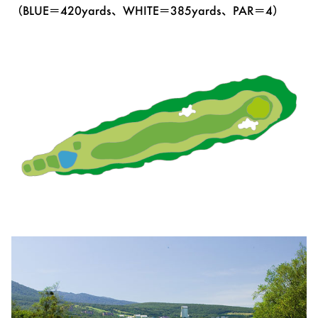
（BLUE＝420yards、WHITE＝385yards、PAR＝4）