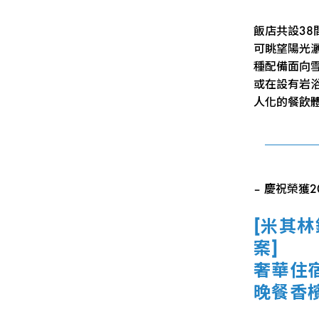
飯店共設3
可眺望陽光
種配備面向
或在設有岩
人化的餐飲
– 慶祝榮獲
[米其
案]
奢華住
晚餐香