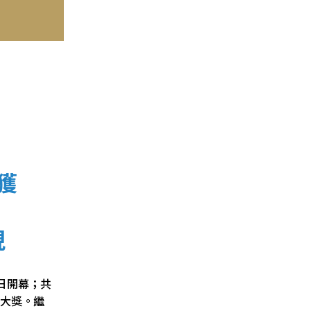
獲
現
日開幕；共
店大獎。繼