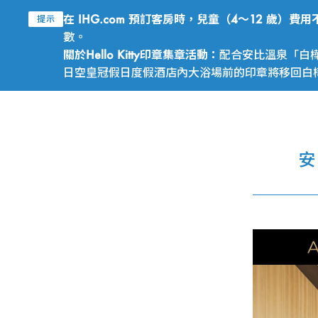
在 IHG.com 預訂客房時，兒童（4～12 歲）
提示
數。
關於Hello Kitty印章集章活動：
配合安比溫泉「白樺
日空皇冠假日度假酒店內大浴場前的印章將移回白樺之