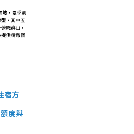
雪坡，夏季則
房型，其中五
台俯瞰群山，
亦提供精緻個
住宿方
費額度與