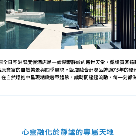
高原全日空洲際度假酒店是一處慢奢靜謐的避世天堂，邀請賓客遠
高原豐富的自然美景與四季風貌。飯店融合洲際品牌逾75年的優
，在自然環抱中呈現精緻奢華體驗，讓時間緩緩流動，每一刻都
心靈融化於靜謐的專屬天地