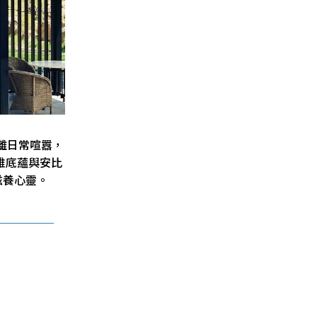
離日常喧囂，
雅底蘊與安比
滋養心靈。