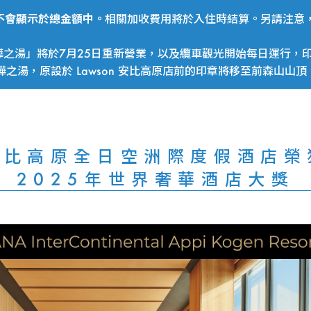
費用不會顯示於總金額中。
相關加收費用將於入住時結算。另請注意，
之湯」將於7月25日重新營業，以及纜車觀光開始每日運行，印
湯，原設於 Lawson 安比高原店前的印章將移至前森山山頂
安比高原全日空洲際度假酒店榮
2025年世界奢華酒店大獎