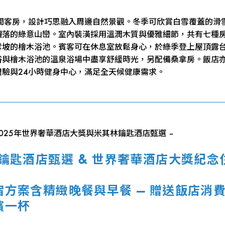
8間客房，設計巧思融入周邊自然景觀。冬季可欣賞白雪覆蓋的滑
灑落的綠意山巒。室內裝潢採用溫潤木質與優雅細節，共有七種
雪坡的檜木浴池。賓客可在休息室放鬆身心，於綠季登上屋頂露
浴與檜木浴池的溫泉浴場中盡享舒緩時光，另配備桑拿房。飯店
體驗與24小時健身中心，滿足全天候健康需求。
2025年世界奢華酒店大獎與米其林鑰匙酒店甄選 –
林鑰匙酒店甄選 & 世界奢華酒店大獎紀念
宿方案含精緻晚餐與早餐 — 贈送飯店消
檳一杯