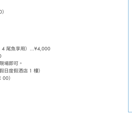
釣
30）
魚
池
4 尾魚享用）…¥4,000
0
現場即可。
冠假日度假酒店 1 樓）
8：00）