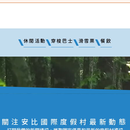
休閒活動
穿梭巴士
滑雪票
餐飲
關注安比國際度假村最新動態