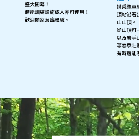
盛大開幕！
搭乘纜車
體能訓練設施成人亦可使用！
頂站沿著步
歡迎闔家蒞臨體驗。
山山頂。
從山頂可
以及岩手
等春季壯
有時還能