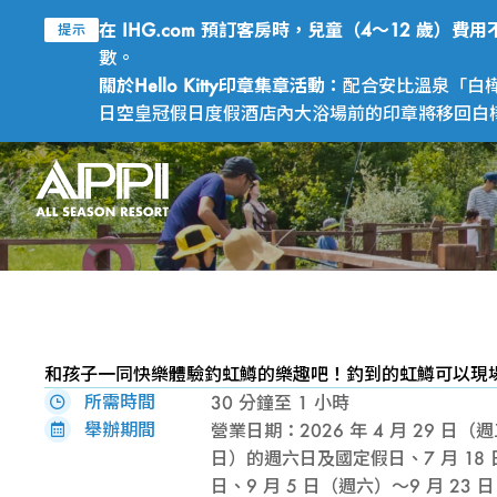
在 IHG.com 預訂客房時，兒童（4～12 歲）
提示
數。
關於Hello Kitty印章集章活動：
配合安比溫泉「白樺
日空皇冠假日度假酒店內大浴場前的印章將移回白樺之
和孩子一同快樂體驗釣虹鱒的樂趣吧！釣到的虹鱒可以現
所需時間
30 分鐘至 1 小時
舉辦期間
營業日期：2026 年 4 月 29 日（
日）的週六日及國定假日、7 月 18 
日、9 月 5 日（週六）～9 月 2