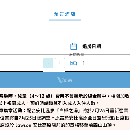
預訂酒店
退房日期
房間數量
-
+
搜索
 預訂客房時，兒童（4～12 歲）費用不會顯示於總金額中。
相關加收
歲以上視同成人，預訂時請將其列入成人入住人數。
ty印章集章活動：
配合安比溫泉「白樺之湯」將於7月25日重新營業
位置將自7月25日起調整。原設於安比高原全日空皇冠假日度
原設於 Lawson 安比高原店前的印章將移至前森山山頂。