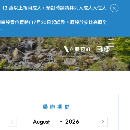
13 歲以上視同成人，預訂時請將其列入成人入住人
章設置位置將自7月25日起調整。原設於安比高原全
。
立即預訂
舉辦期間