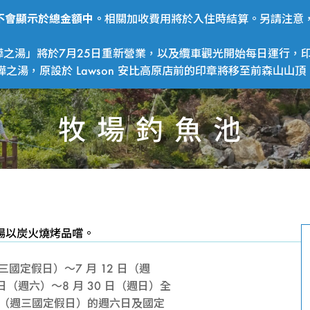
費用不會顯示於總金額中。
相關加收費用將於入住時結算。另請注意，
之湯」將於7月25日重新營業，以及纜車觀光開始每日運行，印
湯，原設於 Lawson 安比高原店前的印章將移至前森山山頂
牧場釣魚池
牧
場以炭火燒烤品嚐。
場
週三國定假日）～7 月 12 日（週
日（週六）～8 月 30 日（週日）全
3 日（週三國定假日）的週六日及國定