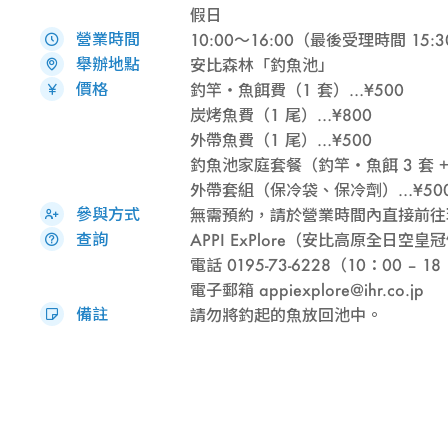
假日
營業時間
10:00～16:00（最後受理時間 15:
舉辦地點
安比森林「釣魚池」
價格
釣竿・魚餌費（1 套）…¥500
炭烤魚費（1 尾）…¥800
外帶魚費（1 尾）…¥500
釣魚池家庭套餐（釣竿・魚餌 3 套 + 
外帶套組（保冷袋、保冷劑）…¥50
參與方式
無需預約，請於營業時間內直接前往
查詢
APPI ExPlore（安比高原全日空皇
電話 0195-73-6228（10：00 – 1
電子郵箱 appiexplore@ihr.co.jp
備註
請勿將釣起的魚放回池中。