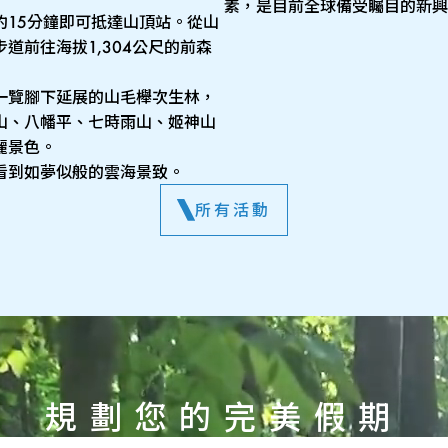
素，是目前全球備受矚目的新興
約15分鐘即可抵達山頂站。從山
道前往海拔1,304公尺的前森
一覽腳下延展的山毛櫸次生林，
山、八幡平、七時雨山、姬神山
麗景色。
看到如夢似般的雲海景致。
所有活動
規劃您的完美假期