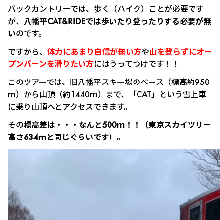
バックカントリーでは、歩く（ハイク）ことが必要です
が、
八幡平CAT&RIDEでは歩いたり登ったりする必要が無
い
のです。
ですから、
体力にあまり自信が無い方
や
山を登らずにオー
プンバーンを滑りたい方
にはうってつけです！！
このツアーでは、旧八幡平スキー場のベース（標高約950
ｍ）から山頂（約1440ｍ）まで、「CAT」という雪上車
に乗り山頂へとアクセスできます。
その
標高差は・・・なんと500ｍ！！（東京スカイツリー
高さ634ｍと同じぐらいです）。