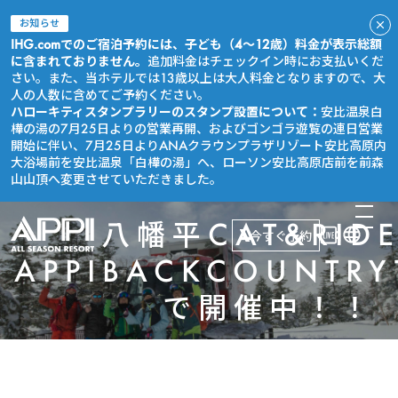
お知らせ
IHG.comでのご宿泊予約には、子ども（4～12歳）料金が表示総額
に含まれておりません。
追加料金はチェックイン時にお支払いくだ
さい。また、当ホテルでは13歳以上は大人料金となりますので、大
人の人数に含めてご予約ください。
ハローキティスタンプラリーのスタンプ設置について：
安比温泉白
樺の湯の7月25日よりの営業再開、およびゴンゴラ遊覧の連日営業
開始に伴い、7月25日よりANAクラウンプラザリゾート安比高原内
大浴場前を安比温泉「白樺の湯」へ、ローソン安比高原店前を前森
山山頂へ変更させていただきました。
八幡平CAT&RI
今すぐ予約
APPIBACKCOUNTRY
で開催中！！